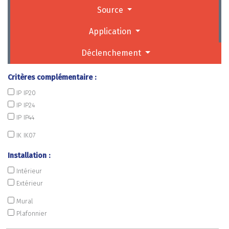
Source
Application
Déclenchement
Critères complémentaire :
IP IP20
IP IP24
IP IP44
IK IK07
Installation :
Intérieur
Extérieur
Mural
Plafonnier