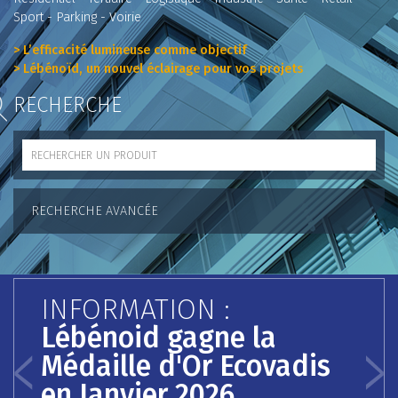
Sport - Parking - Voirie
> L’efficacité lumineuse comme objectif
> Lébénoïd, un nouvel éclairage pour vos projets
RECHERCHE
RECHERCHE AVANCÉE
INFORMATION :
Lébénoid gagne la
Médaille d'Or Ecovadis
Previous
Nex
en Janvier 2026