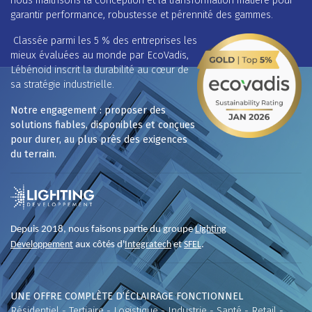
nous maîtrisons la conception et la transformation matière pour
garantir performance, robustesse et pérennité des gammes.
Classée parmi les 5 % des entreprises les
mieux évaluées au monde par EcoVadis,
Lébénoid inscrit la durabilité au cœur de
sa stratégie industrielle.
Notre engagement : proposer des
solutions fiables, disponibles et conçues
pour durer, au plus près des exigences
du terrain.
Depuis 2018, nous faisons partie du groupe
Lighting
Developpement
aux côtés d'
Integratech
et
SFEL
.
UNE OFFRE COMPLÈTE D’ÉCLAIRAGE FONCTIONNEL
Résidentiel - Tertiaire - Logistique - Industrie - Santé - Retail -