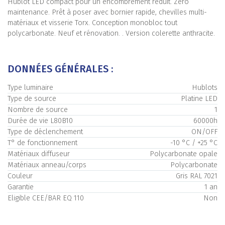
Hublot LED compact pour un encombrement réduit. Zéro
maintenance. Prêt à poser avec bornier rapide, chevilles multi-
matériaux et visserie Torx. Conception monobloc tout
polycarbonate. Neuf et rénovation. . Version colerette anthracite.
DONNÉES GÉNÉRALES :
Type luminaire
Hublots
Type de source
Platine LED
Nombre de source
1
Durée de vie L80B10
60000h
Type de déclenchement
ON/OFF
T° de fonctionnement
-10 °C / +25 °C
Matériaux diffuseur
Polycarbonate opale
Matériaux anneau/corps
Polycarbonate
Couleur
Gris RAL 7021
Garantie
1 an
Eligible CEE/BAR EQ 110
Non