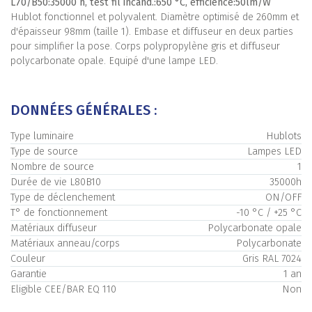
L70/B50:35000 h, test fil incand.:650 °C, efficience:50lm/W
Hublot fonctionnel et polyvalent. Diamètre optimisé de 260mm et
d'épaisseur 98mm (taille 1). Embase et diffuseur en deux parties
pour simplifier la pose. Corps polypropylène gris et diffuseur
polycarbonate opale. Equipé d'une lampe LED.
DONNÉES GÉNÉRALES :
Type luminaire
Hublots
Type de source
Lampes LED
Nombre de source
1
Durée de vie L80B10
35000h
Type de déclenchement
ON/OFF
T° de fonctionnement
-10 °C / +25 °C
Matériaux diffuseur
Polycarbonate opale
Matériaux anneau/corps
Polycarbonate
Couleur
Gris RAL 7024
Garantie
1 an
Eligible CEE/BAR EQ 110
Non