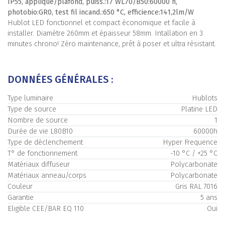
IP55, applique/plafond, puiss.:17 WL70/B50:60000 h,
photobio:GR0, test fil incand.:650 °C, efficience:141,2lm/W
Hublot LED fonctionnel et compact économique et facile à
installer. Diamètre 260mm et épaisseur 58mm. Intallation en 3
minutes chrono! Zéro maintenance, prêt à poser et ultra résistant.
DONNÉES GÉNÉRALES :
Type luminaire
Hublots
Type de source
Platine LED
Nombre de source
1
Durée de vie L80B10
60000h
Type de déclenchement
Hyper Frequence
T° de fonctionnement
-10 °C / +25 °C
Matériaux diffuseur
Polycarbonate
Matériaux anneau/corps
Polycarbonate
Couleur
Gris RAL 7016
Garantie
5 ans
Eligible CEE/BAR EQ 110
Oui