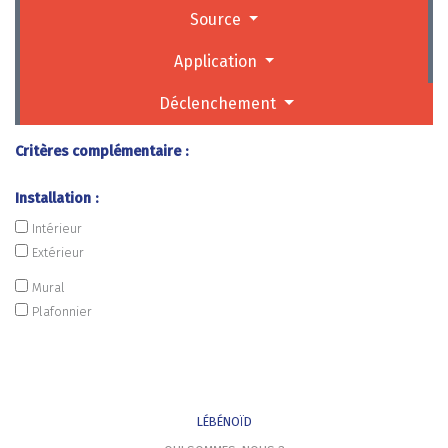
Source
Application
Déclenchement
Critères complémentaire :
Installation :
Intérieur
Extérieur
Mural
Plafonnier
LÉBÉNOÏD