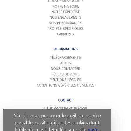
QUI SOMMES-NOUS ?
NOTRE HISTOIRE
NOTRE EXPERTISE
NOS ENGAGEMENTS
NOS PERFORMANCES
PROJETS SPÉCIFIQUES
CARRIÈRES
INFORMATIONS
TÉLÉCHARGEMENTS
ACTUS
NOUS CONTACTER
RÉSEAU DE VENTE
MENTIONS LÉGALES
CONDITIONS GÉNÉRALES DE VENTES
CONTACT
1, RUE MONSEIGNEUR ANCEL
69800 SAINT PRIEST
Afin de vous proposer le meilleur service
TÉL : + 33 (0)4 72 11 39 90
possible, ce site utilise des cookies dont
FAX : -
l'utilisation est détaillée sur cette
page
.
CONTACT@LEBENOID.FR